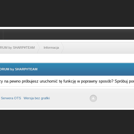
FORUM by SHARP#TEAM
Informacja
 FORUM by SHARP#TEAM
zy na pewno próbujesz uruchomić tę funkcję w poprawny sposób? Spróbuj po
 Serwera OTS
Wersja bez grafiki