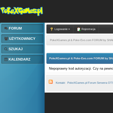
FORUM
Logowanie »
Rejestracja
UŻYTKOWNICY
PokeXGames.pl & Poke-Evo.com FORUM by SH
SZUKAJ
PokeXGames.pl & Poke-Evo.com FORUM by S
KALENDARZ
Niepoprawny kod autoryzacji. Czy na pewn
Kontakt
PokeXGames.pl Forum Serwera OT