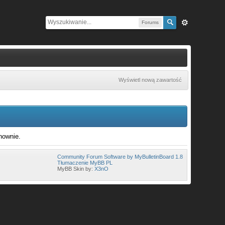
Forums
Wyświetl nową zawartość
nownie.
Community Forum Software by MyBulletinBoard 1.8
Tłumaczenie MyBB PL
MyBB Skin by:
X3nO