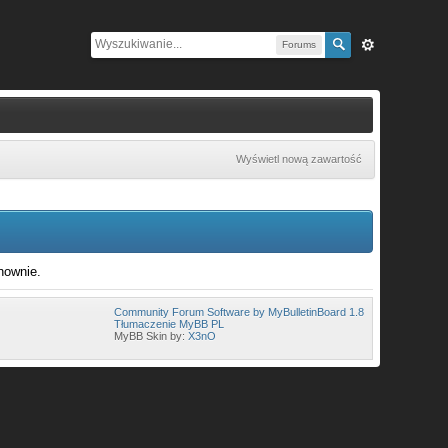
Forums
Wyświetl nową zawartość
nownie.
Community Forum Software by MyBulletinBoard 1.8
Tłumaczenie MyBB PL
MyBB Skin by:
X3nO