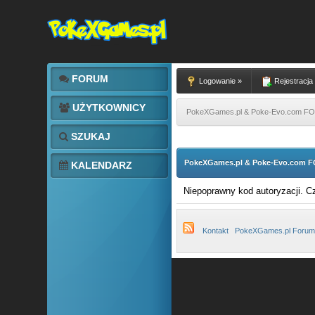
FORUM
Logowanie »
Rejestracja
UŻYTKOWNICY
PokeXGames.pl & Poke-Evo.com 
SZUKAJ
PokeXGames.pl & Poke-Evo.com
KALENDARZ
Niepoprawny kod autoryzacji. C
Kontakt
PokeXGames.pl Forum