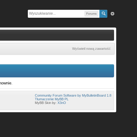
Forums
Wyświetl nową zawartość
nownie.
Community Forum Software by MyBulletinBoard 1.8
Tłumaczenie MyBB PL
MyBB Skin by:
X3nO