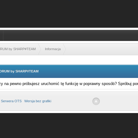
FORUM by SHARP#TEAM
Informacja
 FORUM by SHARP#TEAM
zy na pewno próbujesz uruchomić tę funkcję w poprawny sposób? Spróbuj po
 Serwera OTS
Wersja bez grafiki