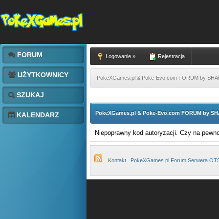
FORUM
Logowanie »
Rejestracja
UŻYTKOWNICY
PokeXGames.pl & Poke-Evo.com FORUM by SH
SZUKAJ
PokeXGames.pl & Poke-Evo.com FORUM by S
KALENDARZ
Niepoprawny kod autoryzacji. Czy na pewn
Kontakt
PokeXGames.pl Forum Serwera OT