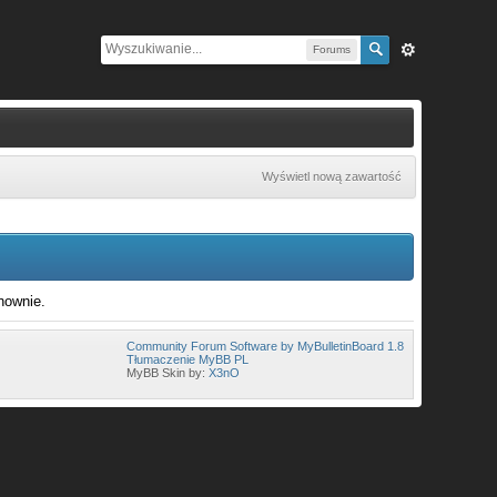
Forums
Wyświetl nową zawartość
nownie.
Community Forum Software by MyBulletinBoard 1.8
Tłumaczenie MyBB PL
MyBB Skin by:
X3nO