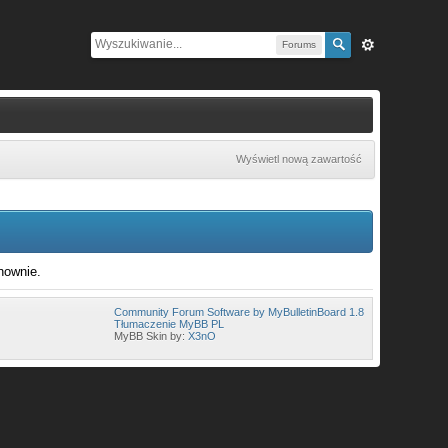
Forums
Wyświetl nową zawartość
nownie.
Community Forum Software by MyBulletinBoard 1.8
Tłumaczenie MyBB PL
MyBB Skin by:
X3nO