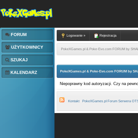
FORUM
Logowanie »
Rejestracja
UŻYTKOWNICY
PokeXGames.pl & Poke-Evo.com FORUM by SH
SZUKAJ
PokeXGames.pl & Poke-Evo.com FORUM by S
KALENDARZ
Niepoprawny kod autoryzacji. Czy na pewn
Kontakt
PokeXGames.pl Forum Serwera OT