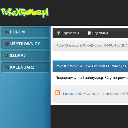
FORUM
Logowanie »
Rejestracja
UŻYTKOWNICY
PokeXGames.pl & Poke-Evo.com FORUM by SH
SZUKAJ
PokeXGames.pl & Poke-Evo.com FORUM by S
KALENDARZ
Niepoprawny kod autoryzacji. Czy na pewn
Kontakt
PokeXGames.pl Forum Serwera OT