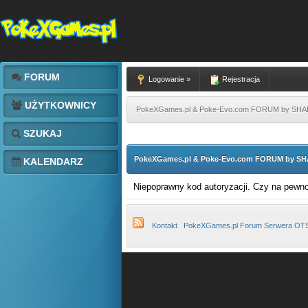
FORUM
Logowanie »
Rejestracja
UŻYTKOWNICY
PokeXGames.pl & Poke-Evo.com FORUM by SH
SZUKAJ
PokeXGames.pl & Poke-Evo.com FORUM by S
KALENDARZ
Niepoprawny kod autoryzacji. Czy na pewn
Kontakt
PokeXGames.pl Forum Serwera OT