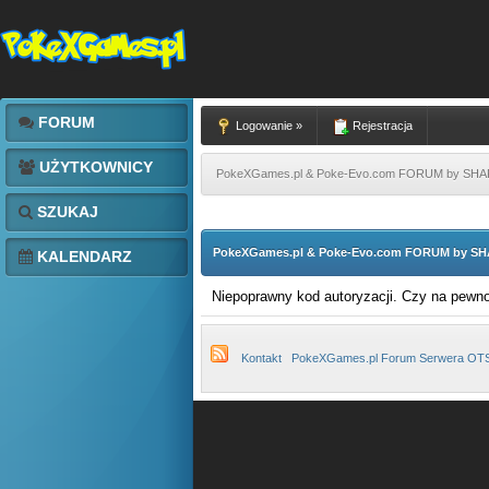
FORUM
Logowanie »
Rejestracja
UŻYTKOWNICY
PokeXGames.pl & Poke-Evo.com FORUM by SH
SZUKAJ
PokeXGames.pl & Poke-Evo.com FORUM by S
KALENDARZ
Niepoprawny kod autoryzacji. Czy na pewn
Kontakt
PokeXGames.pl Forum Serwera OT