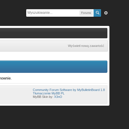
Forums
Wyświetl nową zawartość
nownie.
Community Forum Software by MyBulletinBoard 1.8
Tłumaczenie MyBB PL
MyBB Skin by:
X3nO