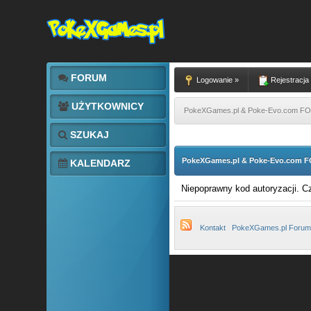
FORUM
Logowanie »
Rejestracja
UŻYTKOWNICY
PokeXGames.pl & Poke-Evo.com 
SZUKAJ
PokeXGames.pl & Poke-Evo.com
KALENDARZ
Niepoprawny kod autoryzacji. C
Kontakt
PokeXGames.pl Forum