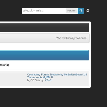
Forums
Wyświetl nową zawartość
nownie.
Community Forum Software by MyBulletinBoard 1.8
Tłumaczenie MyBB PL
MyBB Skin by:
X3nO