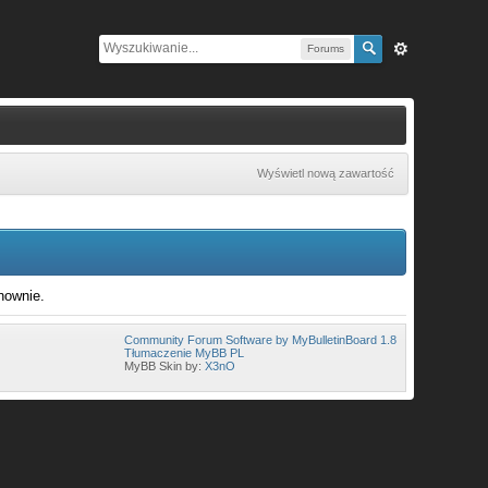
Forums
Wyświetl nową zawartość
nownie.
Community Forum Software by MyBulletinBoard 1.8
Tłumaczenie MyBB PL
MyBB Skin by:
X3nO