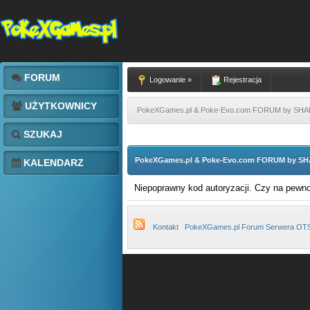
FORUM
Logowanie »
Rejestracja
UŻYTKOWNICY
PokeXGames.pl & Poke-Evo.com FORUM by SH
SZUKAJ
PokeXGames.pl & Poke-Evo.com FORUM by S
KALENDARZ
Niepoprawny kod autoryzacji. Czy na pewn
Kontakt
PokeXGames.pl Forum Serwera OT