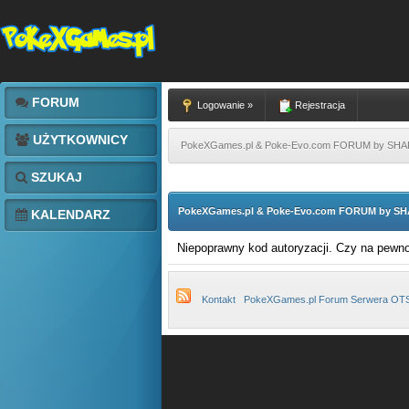
FORUM
Logowanie »
Rejestracja
UŻYTKOWNICY
PokeXGames.pl & Poke-Evo.com FORUM by SH
SZUKAJ
PokeXGames.pl & Poke-Evo.com FORUM by S
KALENDARZ
Niepoprawny kod autoryzacji. Czy na pewn
Kontakt
PokeXGames.pl Forum Serwera OT