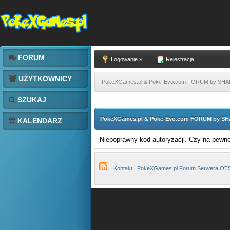
FORUM
Logowanie »
Rejestracja
UŻYTKOWNICY
PokeXGames.pl & Poke-Evo.com FORUM by SH
SZUKAJ
PokeXGames.pl & Poke-Evo.com FORUM by S
KALENDARZ
Niepoprawny kod autoryzacji. Czy na pewn
Kontakt
PokeXGames.pl Forum Serwera OT