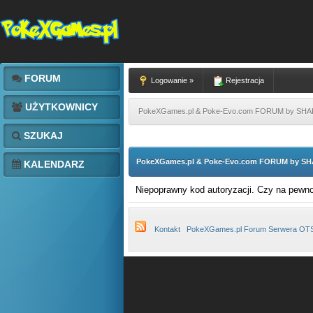
FORUM
Logowanie »
Rejestracja
UŻYTKOWNICY
PokeXGames.pl & Poke-Evo.com FORUM by SH
SZUKAJ
PokeXGames.pl & Poke-Evo.com FORUM by S
KALENDARZ
Niepoprawny kod autoryzacji. Czy na pewn
Kontakt
PokeXGames.pl Forum Serwera OT