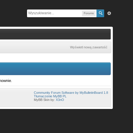
Forums
Wyświetl nową zawartość
nownie.
Community Forum Software by MyBulletinBoard 1.8
Tłumaczenie MyBB PL
MyBB Skin by:
X3nO