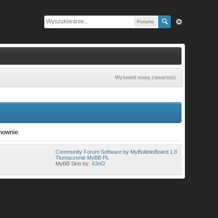
Forums
Wyświetl nową zawartość
nownie.
Community Forum Software by MyBulletinBoard 1.8
Tłumaczenie MyBB PL
MyBB Skin by:
X3nO