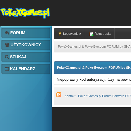
FORUM
Logowanie »
Rejestracja
UŻYTKOWNICY
PokeXGames.pl & Poke-Evo.com FORUM by SH
SZUKAJ
PokeXGames.pl & Poke-Evo.com FORUM by S
KALENDARZ
Niepoprawny kod autoryzacji. Czy na pewn
Kontakt
PokeXGames.pl Forum Serwera OT