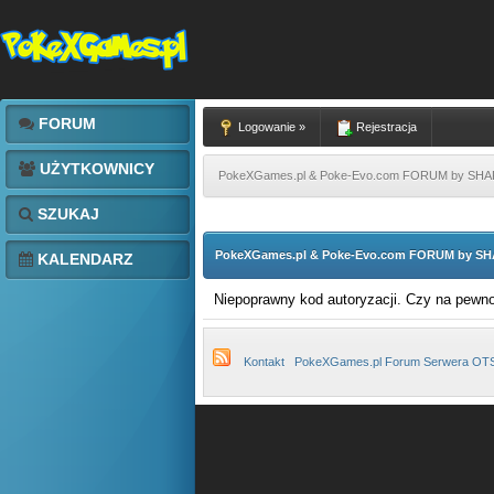
FORUM
Logowanie »
Rejestracja
UŻYTKOWNICY
PokeXGames.pl & Poke-Evo.com FORUM by SH
SZUKAJ
PokeXGames.pl & Poke-Evo.com FORUM by S
KALENDARZ
Niepoprawny kod autoryzacji. Czy na pewn
Kontakt
PokeXGames.pl Forum Serwera OT