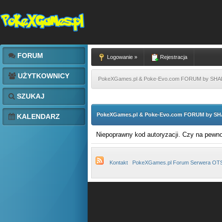
FORUM
Logowanie »
Rejestracja
UŻYTKOWNICY
PokeXGames.pl & Poke-Evo.com FORUM by SH
SZUKAJ
PokeXGames.pl & Poke-Evo.com FORUM by S
KALENDARZ
Niepoprawny kod autoryzacji. Czy na pewn
Kontakt
PokeXGames.pl Forum Serwera OT