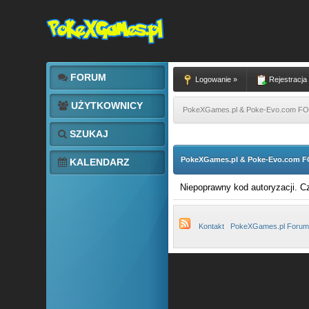
FORUM
Logowanie »
Rejestracja
UŻYTKOWNICY
PokeXGames.pl & Poke-Evo.com 
SZUKAJ
PokeXGames.pl & Poke-Evo.com
KALENDARZ
Niepoprawny kod autoryzacji. C
Kontakt
PokeXGames.pl Forum