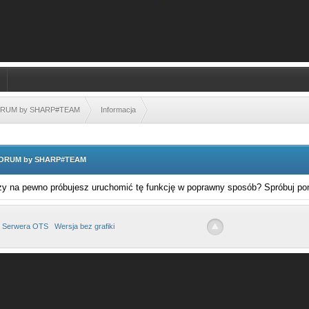
FORUM by SHARP#TEAM
Informacja
 FORUM by SHARP#TEAM
zy na pewno próbujesz uruchomić tę funkcję w poprawny sposób? Spróbuj po
 Serwera OTS
Wersja bez grafiki