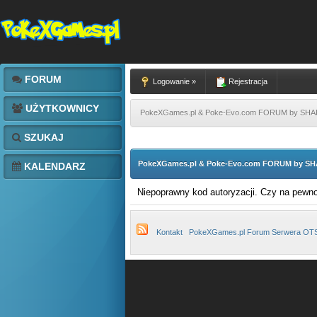
FORUM
Logowanie »
Rejestracja
UŻYTKOWNICY
PokeXGames.pl & Poke-Evo.com FORUM by SH
SZUKAJ
PokeXGames.pl & Poke-Evo.com FORUM by S
KALENDARZ
Niepoprawny kod autoryzacji. Czy na pewn
Kontakt
PokeXGames.pl Forum Serwera OT