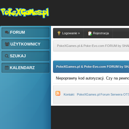
FORUM
Logowanie »
Rejestracja
UŻYTKOWNICY
PokeXGames.pl & Poke-Evo.com FORUM by SH
SZUKAJ
PokeXGames.pl & Poke-Evo.com FORUM by S
KALENDARZ
Niepoprawny kod autoryzacji. Czy na pewn
Kontakt
PokeXGames.pl Forum Serwera OT