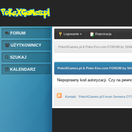
FORUM
Logowanie »
Rejestracja
UŻYTKOWNICY
PokeXGames.pl & Poke-Evo.com FORUM by SH
SZUKAJ
PokeXGames.pl & Poke-Evo.com FORUM by S
KALENDARZ
Niepoprawny kod autoryzacji. Czy na pewn
Kontakt
PokeXGames.pl Forum Serwera OT