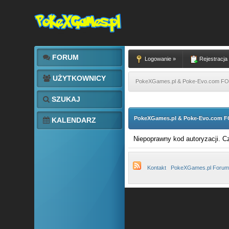
FORUM
Logowanie »
Rejestracja
UŻYTKOWNICY
PokeXGames.pl & Poke-Evo.com 
SZUKAJ
PokeXGames.pl & Poke-Evo.com
KALENDARZ
Niepoprawny kod autoryzacji. C
Kontakt
PokeXGames.pl Forum