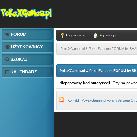
FORUM
Logowanie »
Rejestracja
UŻYTKOWNICY
PokeXGames.pl & Poke-Evo.com FORUM by SH
SZUKAJ
PokeXGames.pl & Poke-Evo.com FORUM by S
KALENDARZ
Niepoprawny kod autoryzacji. Czy na pewn
Kontakt
PokeXGames.pl Forum Serwera OT