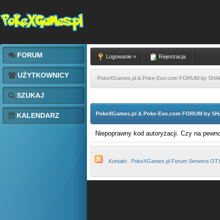
FORUM
Logowanie »
Rejestracja
UŻYTKOWNICY
PokeXGames.pl & Poke-Evo.com FORUM by SH
SZUKAJ
PokeXGames.pl & Poke-Evo.com FORUM by S
KALENDARZ
Niepoprawny kod autoryzacji. Czy na pewn
Kontakt
PokeXGames.pl Forum Serwera OT