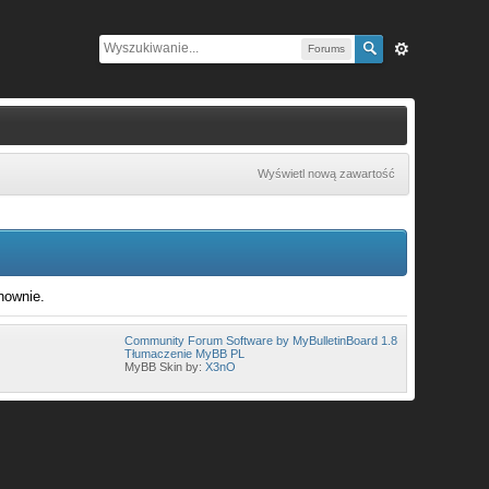
Forums
Wyświetl nową zawartość
nownie.
Community Forum Software by MyBulletinBoard 1.8
Tłumaczenie MyBB PL
MyBB Skin by:
X3nO