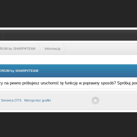
FORUM by SHARP#TEAM
Informacja
 FORUM by SHARP#TEAM
zy na pewno próbujesz uruchomić tę funkcję w poprawny sposób? Spróbuj po
 Serwera OTS
Wersja bez grafiki