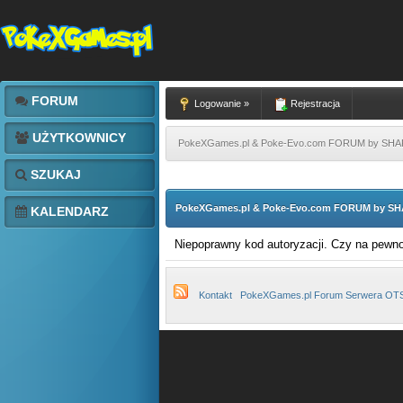
FORUM
Logowanie »
Rejestracja
UŻYTKOWNICY
PokeXGames.pl & Poke-Evo.com FORUM by SH
SZUKAJ
PokeXGames.pl & Poke-Evo.com FORUM by S
KALENDARZ
Niepoprawny kod autoryzacji. Czy na pewn
Kontakt
PokeXGames.pl Forum Serwera OT