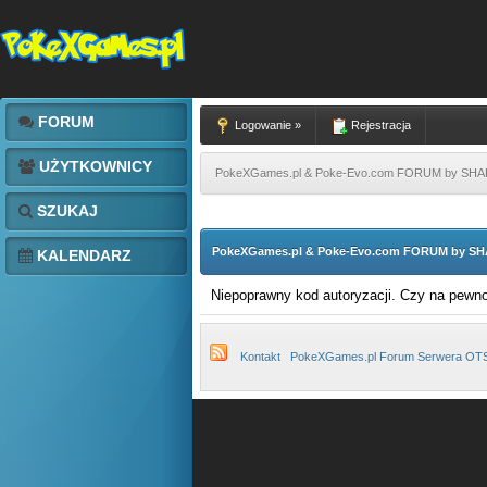
FORUM
Logowanie »
Rejestracja
UŻYTKOWNICY
PokeXGames.pl & Poke-Evo.com FORUM by SH
SZUKAJ
PokeXGames.pl & Poke-Evo.com FORUM by S
KALENDARZ
Niepoprawny kod autoryzacji. Czy na pewn
Kontakt
PokeXGames.pl Forum Serwera OT