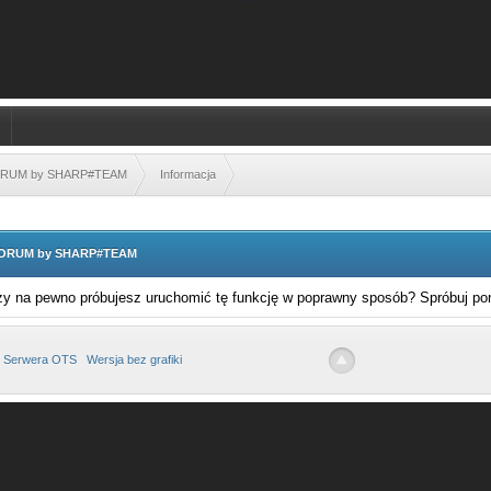
FORUM by SHARP#TEAM
Informacja
 FORUM by SHARP#TEAM
zy na pewno próbujesz uruchomić tę funkcję w poprawny sposób? Spróbuj po
 Serwera OTS
Wersja bez grafiki