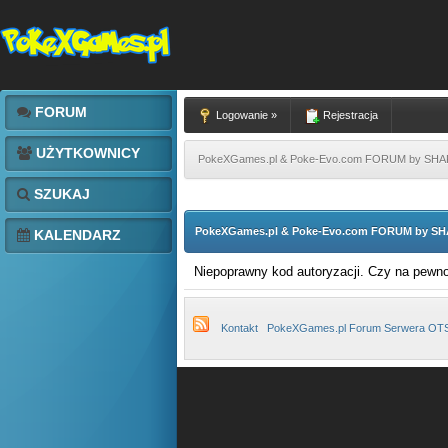
FORUM
Logowanie »
Rejestracja
UŻYTKOWNICY
PokeXGames.pl & Poke-Evo.com FORUM by SH
SZUKAJ
PokeXGames.pl & Poke-Evo.com FORUM by S
KALENDARZ
Niepoprawny kod autoryzacji. Czy na pewn
Kontakt
PokeXGames.pl Forum Serwera OT