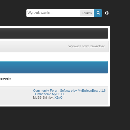
Forums
Wyświetl nową zawartość
nownie.
Community Forum Software by MyBulletinBoard 1.8
Tłumaczenie MyBB PL
MyBB Skin by:
X3nO