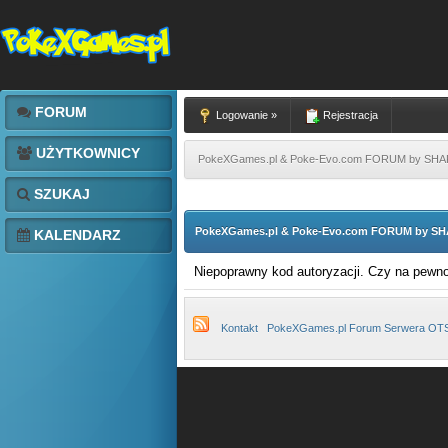
FORUM
Logowanie »
Rejestracja
UŻYTKOWNICY
PokeXGames.pl & Poke-Evo.com FORUM by SH
SZUKAJ
PokeXGames.pl & Poke-Evo.com FORUM by S
KALENDARZ
Niepoprawny kod autoryzacji. Czy na pewn
Kontakt
PokeXGames.pl Forum Serwera OT