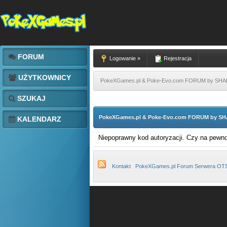
FORUM
Logowanie »
Rejestracja
UŻYTKOWNICY
PokeXGames.pl & Poke-Evo.com FORUM by SH
SZUKAJ
PokeXGames.pl & Poke-Evo.com FORUM by S
KALENDARZ
Niepoprawny kod autoryzacji. Czy na pewn
Kontakt
PokeXGames.pl Forum Serwera OT