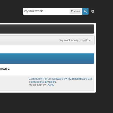
Forums
Wyświetl nową zawartość
nownie.
Community Forum Software by MyBulletinBoard 1.8
Tłumaczenie MyBB PL
MyBB Skin by:
X3nO