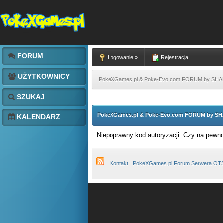
FORUM
Logowanie »
Rejestracja
UŻYTKOWNICY
PokeXGames.pl & Poke-Evo.com FORUM by SH
SZUKAJ
PokeXGames.pl & Poke-Evo.com FORUM by S
KALENDARZ
Niepoprawny kod autoryzacji. Czy na pewn
Kontakt
PokeXGames.pl Forum Serwera OT