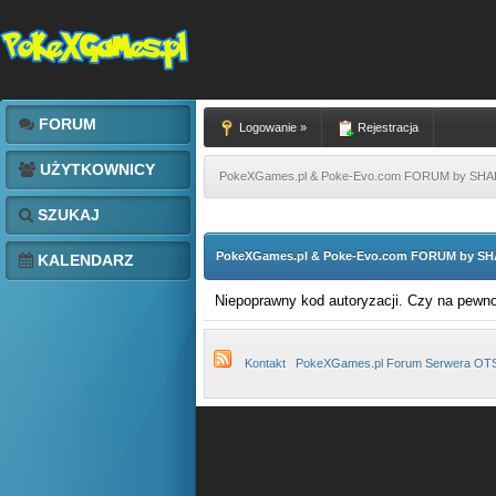
FORUM
Logowanie »
Rejestracja
UŻYTKOWNICY
PokeXGames.pl & Poke-Evo.com FORUM by SH
SZUKAJ
PokeXGames.pl & Poke-Evo.com FORUM by S
KALENDARZ
Niepoprawny kod autoryzacji. Czy na pewn
Kontakt
PokeXGames.pl Forum Serwera OT