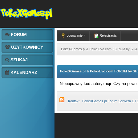
FORUM
Logowanie »
Rejestracja
UŻYTKOWNICY
PokeXGames.pl & Poke-Evo.com FORUM by SH
SZUKAJ
PokeXGames.pl & Poke-Evo.com FORUM by S
KALENDARZ
Niepoprawny kod autoryzacji. Czy na pewn
Kontakt
PokeXGames.pl Forum Serwera OT