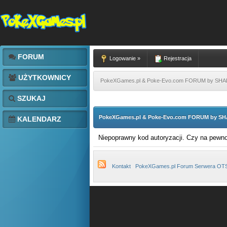
FORUM
Logowanie »
Rejestracja
UŻYTKOWNICY
PokeXGames.pl & Poke-Evo.com FORUM by SH
SZUKAJ
PokeXGames.pl & Poke-Evo.com FORUM by S
KALENDARZ
Niepoprawny kod autoryzacji. Czy na pewn
Kontakt
PokeXGames.pl Forum Serwera OT