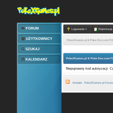
FORUM
Logowanie »
Rejestracja
UŻYTKOWNICY
PokeXGames.pl & Poke-Evo.com 
SZUKAJ
PokeXGames.pl & Poke-Evo.com
KALENDARZ
Niepoprawny kod autoryzacji. C
Kontakt
PokeXGames.pl Forum