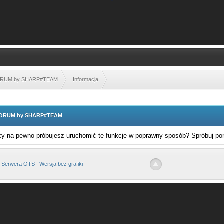
FORUM by SHARP#TEAM
Informacja
 FORUM by SHARP#TEAM
zy na pewno próbujesz uruchomić tę funkcję w poprawny sposób? Spróbuj po
 Serwera OTS
Wersja bez grafiki