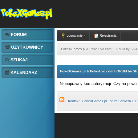
FORUM
Logowanie »
Rejestracja
UŻYTKOWNICY
PokeXGames.pl & Poke-Evo.com FORUM by SH
SZUKAJ
PokeXGames.pl & Poke-Evo.com FORUM by S
KALENDARZ
Niepoprawny kod autoryzacji. Czy na pewn
Kontakt
PokeXGames.pl Forum Serwera OT