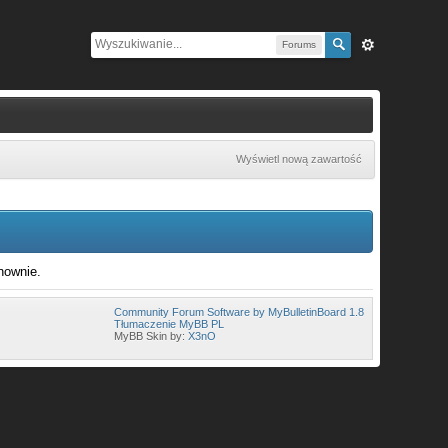
Forums
Wyświetl nową zawartość
nownie.
Community Forum Software by MyBulletinBoard 1.8
Tłumaczenie MyBB PL
MyBB Skin by:
X3nO