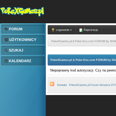
FORUM
Logowanie »
Rejestracja
UŻYTKOWNICY
PokeXGames.pl & Poke-Evo.com FORUM by SH
SZUKAJ
PokeXGames.pl & Poke-Evo.com FORUM by S
KALENDARZ
Niepoprawny kod autoryzacji. Czy na pewn
Kontakt
PokeXGames.pl Forum Serwera OT