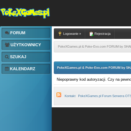
FORUM
Logowanie »
Rejestracja
UŻYTKOWNICY
PokeXGames.pl & Poke-Evo.com FORUM by SH
SZUKAJ
PokeXGames.pl & Poke-Evo.com FORUM by S
KALENDARZ
Niepoprawny kod autoryzacji. Czy na pewn
Kontakt
PokeXGames.pl Forum Serwera OT