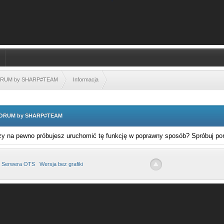
FORUM by SHARP#TEAM
Informacja
 FORUM by SHARP#TEAM
zy na pewno próbujesz uruchomić tę funkcję w poprawny sposób? Spróbuj po
 Serwera OTS
Wersja bez grafiki